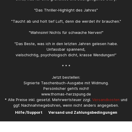
Schluß war es spannend. Viele Emotionen und
Wirrungen.« (Kindle-Kunde)ISBN-13 ‏ : ‎ 978-
"Das Thriller-Highlight des Jahres"
3960320616
"Taucht ab und holt tief Luft, denn die werdet ihr brauchen."
"Wahnsinn! Nichts für schwache Nerven!"
"Das Beste, was ich in den letzten Jahren gelesen habe.
Unfassbar spannend,
vielschichtig, psychologisch dicht, krasse Wendungen!“
* * *
Jetzt bestellen:
Signierte Taschenbuch-Ausgabe mit Widmung.
Persönlicher geht’s nicht!
www.thomas-herzspung.de
* Alle Preise inkl. gesetzl. Mehrwertsteuer zzgl.
Versandkosten
und
ggf. Nachnahmegebühren, wenn nicht anders angegeben.
Hilfe /Support
Versand und Zahlungsbedingungen