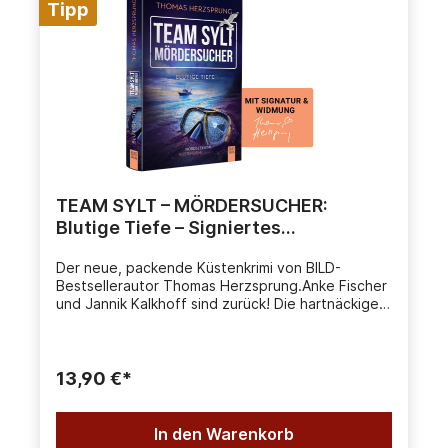
Tipp
TEAM SYLT – MÖRDERSUCHER:
Blutige Tiefe – Signiertes
Taschenbuch
Der neue, packende Küstenkrimi von BILD-
Bestsellerautor Thomas Herzsprung.Anke Fischer
und Jannik Kalkhoff sind zurück! Die hartnäckige
Journalistin und der Foodtruck-Besitzer tauchen
erneut in die Abgründe der Nordseeinsel ein.
Gemeinsam bilden sie das »Team Sylt« –
unkonventionell, entschlossen und immer bereit,
13,90 €*
hinter die Fassaden der mit Reet gedeckten
Häuser zu blicken.Die junge Caro Nieweg
verschwindet während eines Cateringjobs spurlos
In den Warenkorb
in den Dünen von Kampen. Wenig später wird am