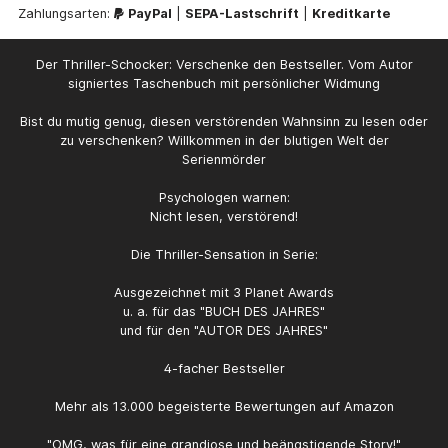
unklarer ist: Wer ist der Jäger, wer der Gejagte?
Zahlungsarten:
PayPal
|
SEPA-Lastschrift
|
Kreditkarte
Der erste Fall für Polizeipsychologin Dr. Juliane
Klawitter und Hauptkommissar Falk Bachmann, der
nicht nur gegen einen Psychopathen, sondern
Der Thriller-Schocker: Verschenke den Bestseller. Vom Autor
auch gegen seine eigene Vergangenheit
signiertes Taschenbuch mit persönlicher Widmung
ankämpft.Leserstimmen zum Buch:»Lest es und
lasst euch auf eine gruselige Reise schicken. Eine,
Bist du mutig genug, diesen verstörenden Wahnsinn zu lesen oder
bei der nichts ist, wie es scheint. […] Für mich
zu verschenken? Willkommen in der blutigen Welt der
definitiv ein Highlight des Jahres. Ein Thriller, der
Serienmörder
so einiges zu bieten. [...] Taucht ab und holt tief
Luft, denn die werdet ihr brauchen.« (Beate
Psychologen warnen:
Uhlemann)»Mit sehr detailreicher, anschaulicher
Nicht lesen, verstörend!
Sprache, packt der Autor sämtliche menschliche
Abgründe in einen Thriller, der spannender nicht
sein könnte […] Bis jetzt mein Thriller-Highlight
Die Thriller-Sensation in Serie:
fürs Jahr 2020.« (Chaosqueen und
Traumtänzerin)»Spannung pur […] Ein Buch, das in
Ausgezeichnet mit 3 Planet Awards
Erinnerung bleibt.« (Dagmar L.)»Das Buch ist der
u. a. für das "BUCH DES JAHRES"
absolute Wahnsinn, die Geschichte, die
und für den "AUTOR DES JAHRES"
Wendungen, einfach großartig!«
(Nordlicht69)»Dieser Thriller ist wirklich grandios.
4-facher Bestseller
Wahnsinnig spannend, unvorhersehbar und - wie
jeder Herzsprung, den ich bisher gelesen habe -
Mehr als 13.000 begeisterte Bewertungen auf Amazon
einfach richtig gut geschrieben.« (Kathy)»Das
Buch ist brilliant geschrieben von Anfang bis zum
"OMG, was für eine grandiose und beängstigende Story!"