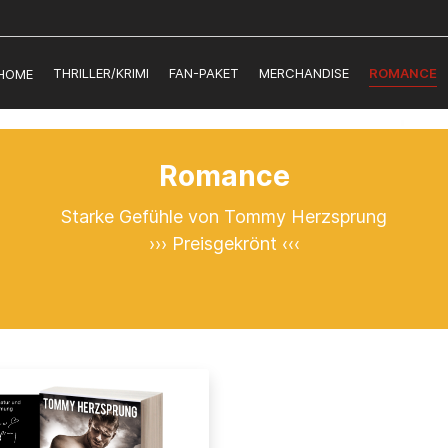
THRILLER/KRIMI
FAN-PAKET
MERCHANDISE
ROMANCE
HOME
Romance
Starke Gefühle von Tommy Herzsprung
››› Preisgekrönt ‹‹‹