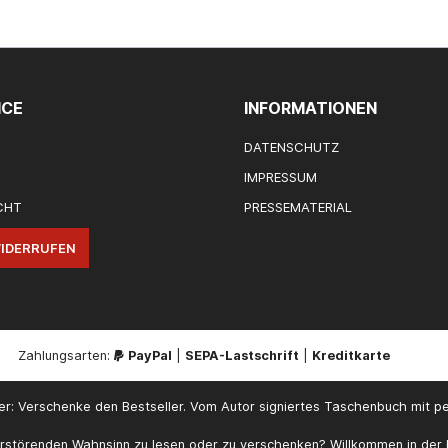
ed einen Aushilfsjob in dem
amilienbetrieb annimmt.
hlt Jason sich zu dem
traktiven wie
senen Landon hingezogen.
hl Landon diese Gefühle
ICE
INFORMATIONEN
zt er alles daran, Jason auf
u halten. Denn Landon hat
DATENSCHUTZ
nis – und er weiß, dass es
 in den Abgrund zieht, wenn
IMPRESSUM
nah an sich heranlässt …ISBN
CHT
PRESSEMATERIAL
320593
IDERRUFEN
Zahlungsarten:
PayPal
|
SEPA-Lastschrift
|
Kreditkarte
ker: Verschenke den Bestseller. Vom Autor signiertes Taschenbuch mit p
erstörenden Wahnsinn zu lesen oder zu verschenken? Willkommen in der 