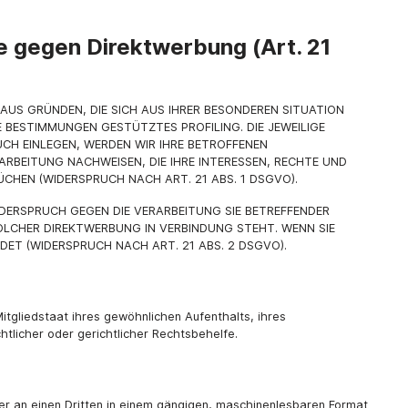
 gegen Direktwerbung (Art. 21
 AUS GRÜNDEN, DIE SICH AUS IHRER BESONDEREN SITUATION
E BESTIMMUNGEN GESTÜTZTES PROFILING. DIE JEWEILIGE
CH EINLEGEN, WERDEN WIR IHRE BETROFFENEN
RBEITUNG NACHWEISEN, DIE IHRE INTERESSEN, RECHTE UND
HEN (WIDERSPRUCH NACH ART. 21 ABS. 1 DSGVO).
IDERSPRUCH GEGEN DIE VERARBEITUNG SIE BETREFFENDER
OLCHER DIREKTWERBUNG IN VERBINDUNG STEHT. WENN SIE
T (WIDERSPRUCH NACH ART. 21 ABS. 2 DSGVO).
tgliedstaat ihres gewöhnlichen Aufenthalts, ihres
licher oder gerichtlicher Rechtsbehelfe.
oder an einen Dritten in einem gängigen, maschinenlesbaren Format