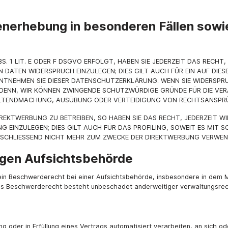
nerhebung in besonderen Fällen sowie
 1 LIT. E ODER F DSGVO ERFOLGT, HABEN SIE JEDERZEIT DAS RECHT,
DATEN WIDERSPRUCH EINZULEGEN; DIES GILT AUCH FÜR EIN AUF DIES
NTNEHMEN SIE DIESER DATENSCHUTZERKLÄRUNG. WENN SIE WIDERSPRU
DENN, WIR KÖNNEN ZWINGENDE SCHUTZWÜRDIGE GRÜNDE FÜR DIE VERA
GELTENDMACHUNG, AUSÜBUNG ODER VERTEIDIGUNG VON RECHTSANSPRÜC
EKTWERBUNG ZU BETREIBEN, SO HABEN SIE DAS RECHT, JEDERZEIT W
INZULEGEN; DIES GILT AUCH FÜR DAS PROFILING, SOWEIT ES MIT S
CHLIESSEND NICHT MEHR ZUM ZWECKE DER DIREKTWERBUNG VERWENDE
igen Aufsichts­behörde
in Beschwerderecht bei einer Aufsichtsbehörde, insbesondere in dem Mi
s Beschwerderecht besteht unbeschadet anderweitiger verwaltungsrecht
ung oder in Erfüllung eines Vertrags automatisiert verarbeiten, an sich 