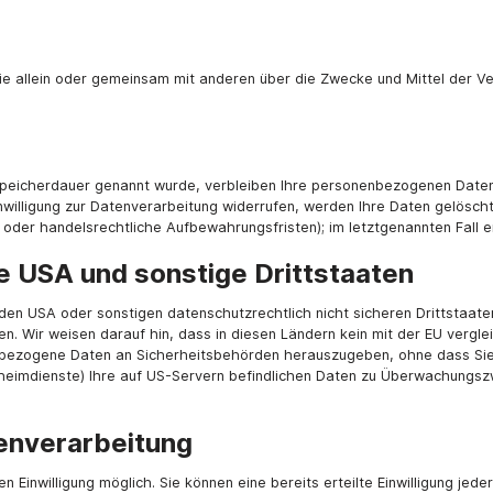
n, die allein oder gemeinsam mit anderen über die Zwecke und Mittel der
Speicherdauer genannt wurde, verbleiben Ihre personenbezogenen Daten b
illigung zur Datenverarbeitung widerrufen, werden Ihre Daten gelöscht,
der handelsrechtliche Aufbewahrungsfristen); im letztgenannten Fall er
e USA und sonstige Drittstaaten
den USA oder sonstigen datenschutzrechtlich nicht sicheren Drittstaate
en. Wir weisen darauf hin, dass in diesen Ländern kein mit der EU verg
bezogene Daten an Sicherheitsbehörden herauszugeben, ohne dass Sie a
heimdienste) Ihre auf US-Servern befindlichen Daten zu Überwachungsz
tenverarbeitung
 Einwilligung möglich. Sie können eine bereits erteilte Einwilligung jed