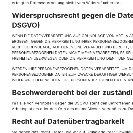
erfolgten Datenverarbeitung bleibt vom Widerruf unberührt.
Widerspruchsrecht gegen die Date
DSGVO)
WENN DIE DATENVERARBEITUNG AUF GRUNDLAGE VON ART. 6 ABS.
ERGEBEN, GEGEN DIE VERARBEITUNG IHRER PERSONENBEZOGENEN 
RECHTSGRUNDLAGE, AUF DENEN EINE VERARBEITUNG BERUHT, E
PERSONENBEZOGENEN DATEN NICHT MEHR VERARBEITEN, ES SEI 
FREIHEITEN ÜBERWIEGEN ODER DIE VERARBEITUNG DIENT DER 
WERDEN IHRE PERSONENBEZOGENEN DATEN VERARBEITET, UM DIR
PERSONENBEZOGENER DATEN ZUM ZWECKE DERARTIGER WERBUNG E
WIDERSPRECHEN, WERDEN IHRE PERSONENBEZOGENEN DATEN ANS
Beschwerde­recht bei der zuständ
Im Falle von Verstößen gegen die DSGVO steht den Betroffenen e
Arbeitsplatzes oder des Orts des mutmaßlichen Verstoßes zu. Da
Recht auf Daten­übertrag­barkeit
Sie haben das Recht, Daten, die wir auf Grundlage Ihrer Einwillig